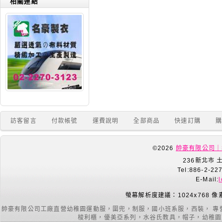
相關連結
訪客留言
付款帳號
運費說明
全部商品
快速訂購
©2026
帥豪有限公司｜
236新北市 
Tel:886-2-22
E-Mail:
螢幕解析度建議：1024x768 像
帥豪有限公司工廠直營幼稚園運動服，圍兜，制服，國小班系服，西裝， 專
梭利櫃，優美亞系列，水谷氏教具，帽子，幼稚園室內