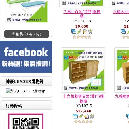
八格小百葉(拉門)棉被
八格大百
櫃
LYA171-B
LY
$9,600
$1
彩色長椅(馬卡綠)
帥豪LEADER購物網
十六格軌道百葉(雙門)棉
九格軌
被櫃
LYA167-D
行動條碼
$17,440