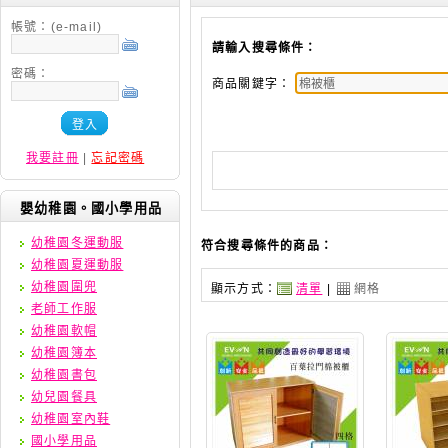
帳號：(e-mail)
請輸入搜尋條件：
密碼：
商品關鍵字：
登入
我要註冊
|
忘記密碼
嬰幼稚園。國小學用品
幼稚園冬運動服
符合搜尋條件的商品：
幼稚園夏運動服
幼稚園圍兜
顯示方式：
清單
|
網格
老師工作服
幼稚園軟帽
幼稚園簿本
幼稚園書包
幼兒園餐具
幼稚園室內鞋
國小學用品