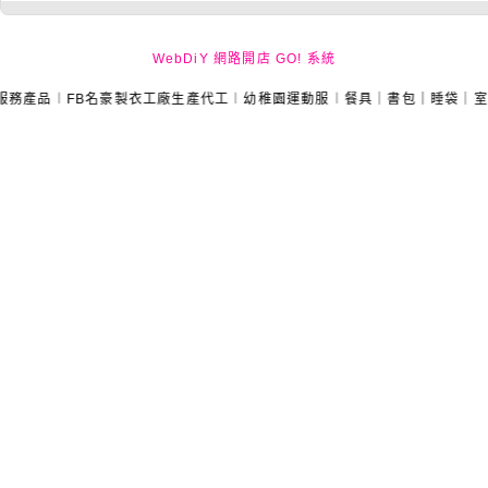
WebDiY 網路開店 GO! 系統
︱FB名豪製衣工廠生產代工︱幼稚園運動服︱餐具｜書包｜睡袋｜室內鞋｜課桌