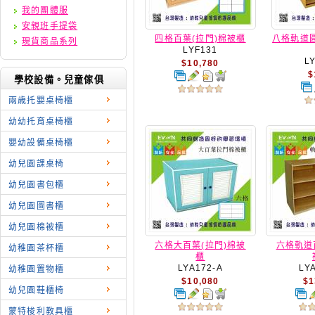
我的團體服
安親班手提袋
四格百葉(拉門)棉被櫃
八格軌道圓
現貨商品系列
LYF131
L
$10,780
$
學校設備。兒童傢俱
兩歳托嬰桌椅櫃
幼幼托育桌椅櫃
嬰幼設備桌椅櫃
幼兒園課桌椅
幼兒園書包櫃
幼兒園圖書櫃
幼兒園棉被櫃
六格大百葉(拉門)棉被
六格軌道
幼稚園茶杯櫃
櫃
LYA172-A
LY
幼稚園置物櫃
$10,080
$1
幼兒園鞋櫃椅
蒙特梭利教具櫃