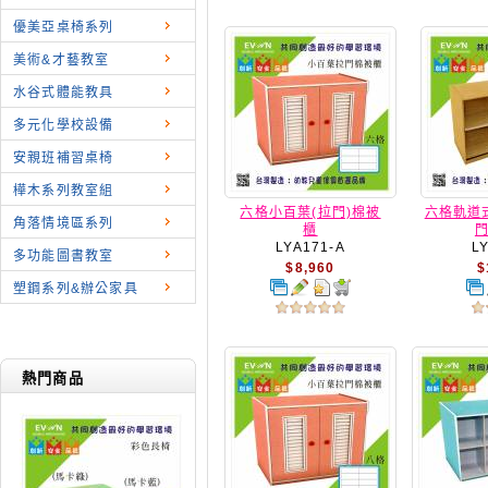
優美亞桌椅系列
美術&才藝教室
水谷式體能教具
多元化學校設備
安親班補習桌椅
樺木系列教室組
六格小百葉(拉門)棉被
六格軌道
角落情境區系列
櫃
門
LYA171-A
L
多功能圖書教室
$8,960
$
塑鋼系列&辦公家具
熱門商品