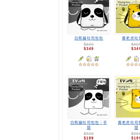
白熊貓吐司包包
黃老虎吐
$600
$60
$349
$34
白熊貓吐司包包｜手
黃老虎吐司
提
提
$500
$50
$199
$19