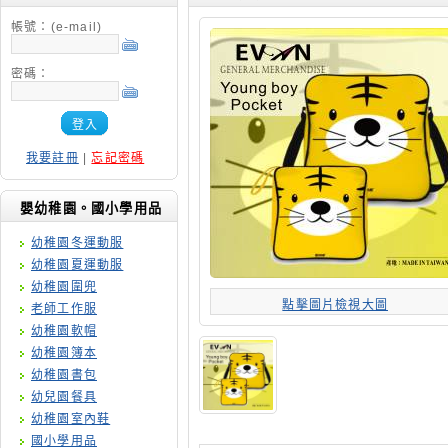
帳號：(e-mail)
密碼：
登入
我要註冊
|
忘記密碼
嬰幼稚園。國小學用品
幼稚園冬運動服
幼稚園夏運動服
幼稚園圍兜
點擊圖片檢視大圖
老師工作服
幼稚園軟帽
幼稚園簿本
幼稚園書包
幼兒園餐具
幼稚園室內鞋
國小學用品