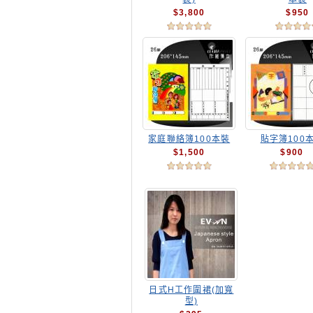
$3,800
$950
家庭聯絡簿100本裝
貼字簿100
$1,500
$900
日式H工作圍裙(加寬
型)