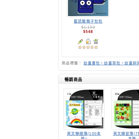
藍恐龍親子包包
$1,100
$548
商品標籤：
幼童書包，幼童背包，幼童斜
暢銷商品
英文聯絡簿(100本
英文練習簿(7行
裝)
本裝