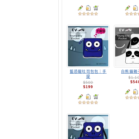
藍恐龍吐司包包｜手
白熊貓親
提
$1,1
$54
$500
$199