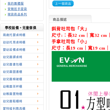
我的團體服
上一個商品
安親班手提袋
現貨商品系列
商品描述
學校設備。兒童傢俱
斜背吐司包「大」
尺寸:：長32 cm｜寬32 cm
兩歳托嬰桌椅櫃
手拿吐司包「小」
幼幼托育桌椅櫃
尺寸：長19 cm｜寬19 cm｜
嬰幼設備桌椅櫃
幼兒園課桌椅
幼兒園書包櫃
幼兒園圖書櫃
幼兒園棉被櫃
幼稚園茶杯櫃
幼稚園置物櫃
幼兒園鞋櫃椅
蒙特梭利教具櫃