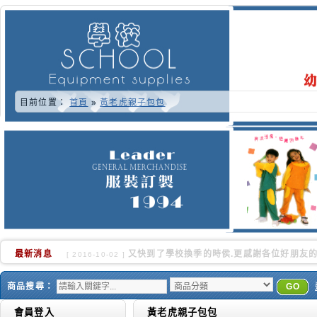
目前位置：
首頁
»
黃老虎親子包包
最新消息
又快到了學校換季的時侯.更感謝各位好朋友的
[ 2016-10-02 ]
商品搜尋：
GO
會員登入
黃老虎親子包包