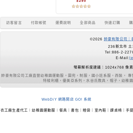
$295
訪客留言
付款帳號
運費說明
全部商品
快速訂購
©2026
帥豪有限公司｜名
236新北市 土
Tel:886-2-227
E-Mail:
l
螢幕解析度建議：1024x768 像
帥豪有限公司工廠直營幼稚園運動服，圍兜，制服，國小班系服，西裝， 
特梭利櫃，優美亞系列，水谷氏教具，帽子，幼稚園室內
WebDiY 網路開店 GO! 系統
工︱幼稚園運動服︱餐具｜書包｜睡袋｜室內鞋｜課桌椅｜手提袋︱品牌代工︱製