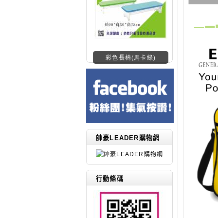
彩色長椅(馬卡綠)
帥豪LEADER購物網
行動條碼