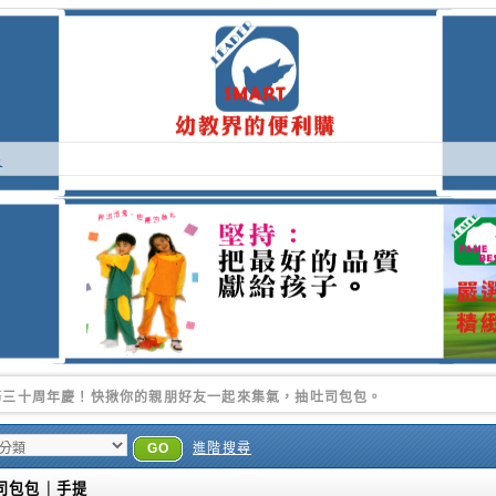
提
季的時侯.更感謝各位好朋友的支持.帥豪永遠是您最好的選擇
GO
進階搜尋
司包包｜手提