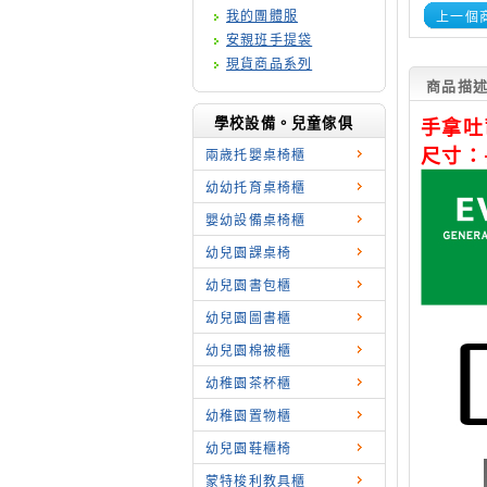
我的團體服
上一個
安親班手提袋
現貨商品系列
商品描
學校設備。兒童傢俱
手拿吐
尺寸：長
兩歳托嬰桌椅櫃
幼幼托育桌椅櫃
嬰幼設備桌椅櫃
幼兒園課桌椅
幼兒園書包櫃
幼兒園圖書櫃
幼兒園棉被櫃
幼稚園茶杯櫃
幼稚園置物櫃
幼兒園鞋櫃椅
蒙特梭利教具櫃