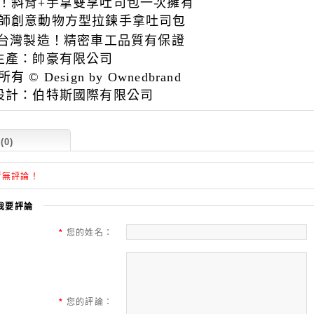
！斜背+
手拿雙享吐司包一次擁有
師創意動物方型拉鍊手拿吐司包
T台灣製造！精密車工品質有保證
：帥豪有限公司
 © Design by Ownedbrand
：伯特斯國際有限公司
0)
暫無評論！
我要評論
*
您的姓名：
*
您的評論：