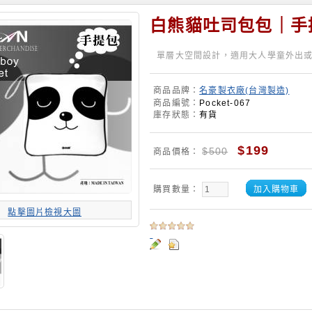
白熊貓吐司包包｜手
單層大空間設計，適用大人學童外出
商品品牌：
名豪製衣廠(台灣製造)
商品編號：
Pocket-067
庫存狀態：
有貨
$199
$500
商品價格：
購買數量：
加入購物車
點擊圖片檢視大圖