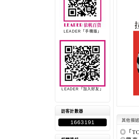
LEADER「手機版」
LEADER「加入好友」
訪客計數器
其他描
1663191
◎「T