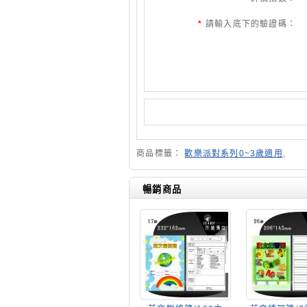
*
請輸入底下的驗證碼：
商品標籤：
歡樂派對系列0~3歲適用
,
暢銷商品