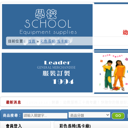
目前位置：
首頁
»
彩色長椅(馬卡綠)
最新消息
又快到了學校換季的時侯.更感謝各位好朋友的
[ 2016-10-02 ]
商品搜尋：
GO
會員登入
彩色長椅(馬卡綠)