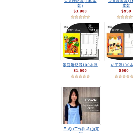
英文聯絡簿(100本
英文練習簿(7行
裝)
本裝
$3,800
$950
家庭聯絡簿100本裝
貼字簿100
$1,500
$900
日式H工作圍裙(加寬