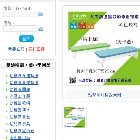
帳號：(e-mail)
密碼：
登入
我要註冊
|
忘記密碼
嬰幼稚園。國小學用品
幼稚園冬運動服
幼稚園夏運動服
幼稚園圍兜
點擊圖片檢視大圖
老師工作服
幼稚園軟帽
幼稚園簿本
幼稚園書包
幼兒園餐具
幼稚園室內鞋
國小學用品