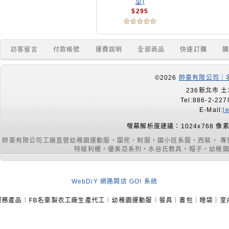
型)
$295
訪客留言
付款帳號
運費說明
全部商品
快速訂購
©2026
帥豪有限公司｜名
236新北市 土
Tel:886-2-227
E-Mail:
l
螢幕解析度建議：1024x768 像
帥豪有限公司工廠直營幼稚園運動服，圍兜，制服，國小班系服，西裝， 
特梭利櫃，優美亞系列，水谷氏教具，帽子，幼稚園室內
WebDiY 網路開店 GO! 系統
B名豪製衣工廠生產代工︱幼稚園運動服︱餐具｜書包｜睡袋｜室內鞋｜課桌椅｜手