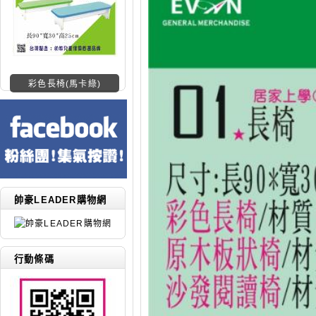
彩色長椅(馬卡綠)
帥豪LEADER購物網
行動條碼