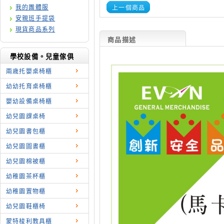
我的團體服
上一個商品
安親班手提袋
現貨商品系列
商品描述
學校設備。兒童傢俱
兩歳托嬰桌椅櫃
幼幼托育桌椅櫃
嬰幼設備桌椅櫃
幼兒園課桌椅
幼兒園書包櫃
幼兒園圖書櫃
幼兒園棉被櫃
幼稚園茶杯櫃
幼稚園置物櫃
幼兒園鞋櫃椅
蒙特梭利教具櫃