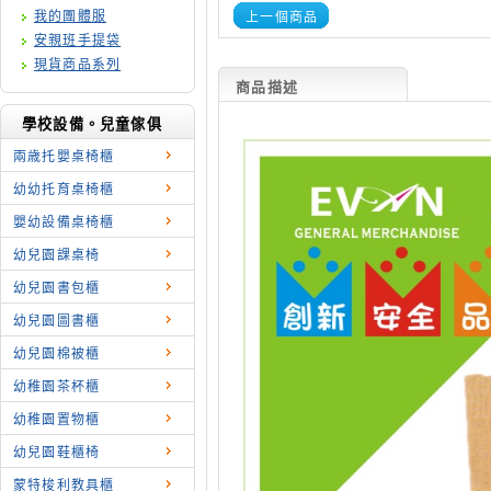
我的團體服
上一個商品
安親班手提袋
現貨商品系列
商品描述
學校設備。兒童傢俱
兩歳托嬰桌椅櫃
幼幼托育桌椅櫃
嬰幼設備桌椅櫃
幼兒園課桌椅
幼兒園書包櫃
幼兒園圖書櫃
幼兒園棉被櫃
幼稚園茶杯櫃
幼稚園置物櫃
幼兒園鞋櫃椅
蒙特梭利教具櫃