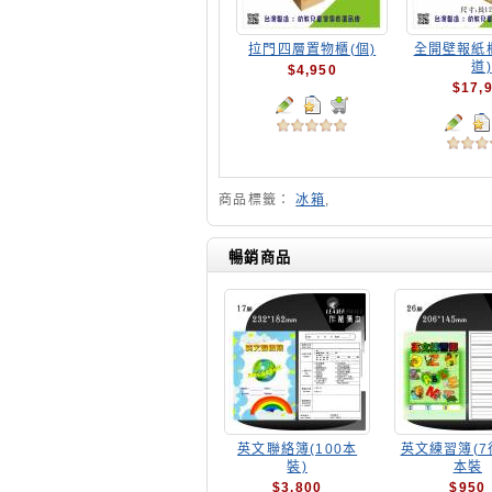
拉門四層置物櫃(個)
全開壁報紙
道)
$4,950
$17,
商品標籤：
冰箱
,
暢銷商品
英文聯絡簿(100本
英文練習簿(7行
裝)
本裝
$3,800
$950