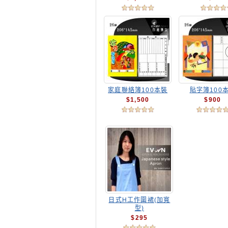
家庭聯絡簿100本裝
貼字簿100
$1,500
$900
日式H工作圍裙(加寬
型)
$295