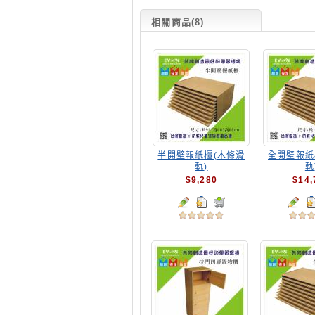
相關商品(8)
半開壁報紙櫃(木條滑
全開壁報紙
軌)
軌
$9,280
$14,