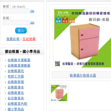
帳號：(e-mail)
密碼：
登入
我要註冊
|
忘記密碼
嬰幼稚園。國小學用品
幼稚園冬運動服
幼稚園夏運動服
幼稚園圍兜
點擊圖片檢視大圖
老師工作服
幼稚園軟帽
幼稚園簿本
幼稚園書包
幼兒園餐具
幼稚園室內鞋
國小學用品