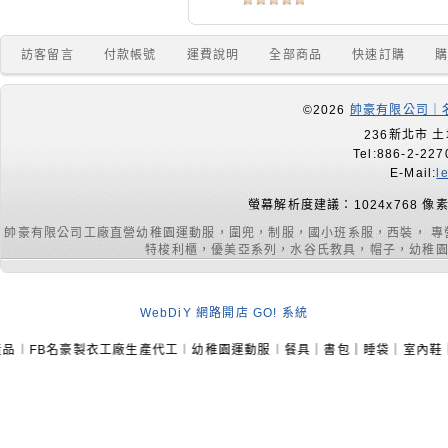
訪客留言
付款帳號
運費說明
全部商品
快速訂購
©2026
帥豪有限公司｜名
236新北市 土
Tel:886-2-227
E-Mail:
l
螢幕解析度建議：1024x768 像
帥豪有限公司工廠直營幼稚園運動服，圍兜，制服，國小班系服，西裝， 
特梭利櫃，優美亞系列，水谷氏教具，帽子，幼稚園室內
WebDiY 網路開店 GO! 系統
豪製衣工廠生產代工︱幼稚園運動服︱餐具｜書包｜睡袋｜室內鞋｜課桌椅｜手提袋