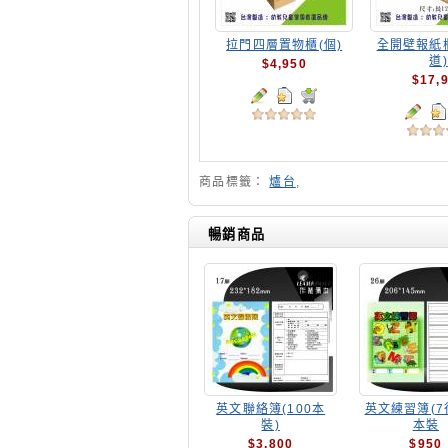
拉門四層置物櫃(個)
全開壁報紙
道)
$4,950
$17,
商品標籤：
爐台
,
暢銷商品
英文聯絡簿(100本
英文練習簿(7行
裝)
本裝
$3,800
$950