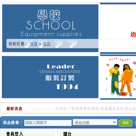
目前位置：
首頁
»
爐台
最新消息
又快到了學校換季的時侯.更感謝各位好朋友的
[ 2016-10-02 ]
商品搜尋：
GO
會員登入
爐台