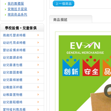
我的團體服
上一個商品
安親班手提袋
現貨商品系列
商品描述
學校設備。兒童傢俱
兩歳托嬰桌椅櫃
幼幼托育桌椅櫃
嬰幼設備桌椅櫃
幼兒園課桌椅
幼兒園書包櫃
幼兒園圖書櫃
幼兒園棉被櫃
幼稚園茶杯櫃
幼稚園置物櫃
幼兒園鞋櫃椅
蒙特梭利教具櫃