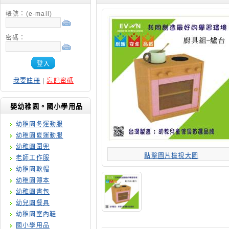
帳號：(e-mail)
密碼：
登入
我要註冊
|
忘記密碼
嬰幼稚園。國小學用品
幼稚園冬運動服
幼稚園夏運動服
幼稚園圍兜
點擊圖片檢視大圖
老師工作服
幼稚園軟帽
幼稚園簿本
幼稚園書包
幼兒園餐具
幼稚園室內鞋
國小學用品