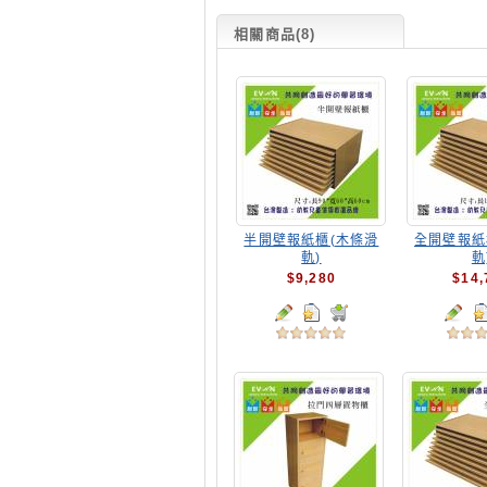
相關商品(8)
半開壁報紙櫃(木條滑
全開壁報紙
軌)
軌
$9,280
$14,