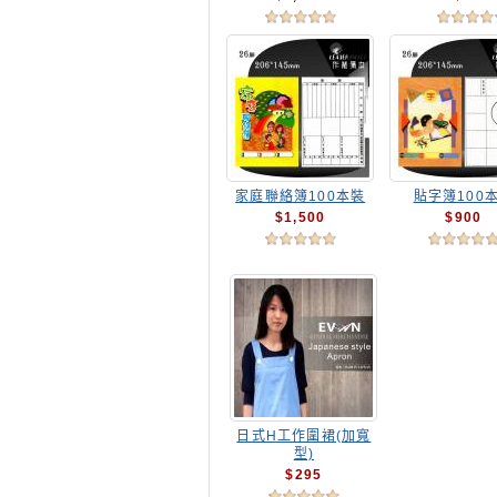
家庭聯絡簿100本裝
貼字簿100
$1,500
$900
日式H工作圍裙(加寬
型)
$295