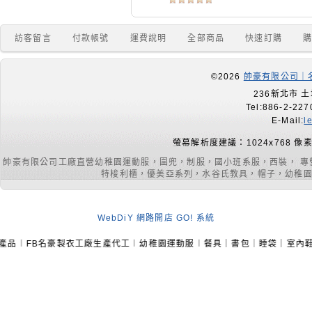
訪客留言
付款帳號
運費說明
全部商品
快速訂購
©2026
帥豪有限公司｜名
236新北市 土
Tel:886-2-227
E-Mail:
l
螢幕解析度建議：1024x768 像
帥豪有限公司工廠直營幼稚園運動服，圍兜，制服，國小班系服，西裝， 
特梭利櫃，優美亞系列，水谷氏教具，帽子，幼稚園室內
WebDiY 網路開店 GO! 系統
豪製衣工廠生產代工︱幼稚園運動服︱餐具｜書包｜睡袋｜室內鞋｜課桌椅｜手提