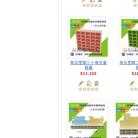
南亞塑鋼三十格兒童
南亞塑鋼
鞋櫃
$13,320
$1