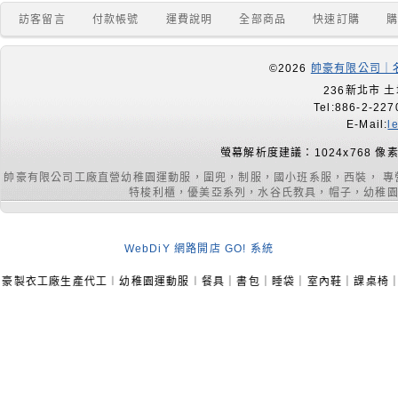
訪客留言
付款帳號
運費說明
全部商品
快速訂購
©2026
帥豪有限公司｜名
236新北市 土
Tel:886-2-227
E-Mail:
l
螢幕解析度建議：1024x768 像
帥豪有限公司工廠直營幼稚園運動服，圍兜，制服，國小班系服，西裝， 
特梭利櫃，優美亞系列，水谷氏教具，帽子，幼稚園室內
WebDiY 網路開店 GO! 系統
產代工︱幼稚園運動服︱餐具｜書包｜睡袋｜室內鞋｜課桌椅｜手提袋︱品牌代工