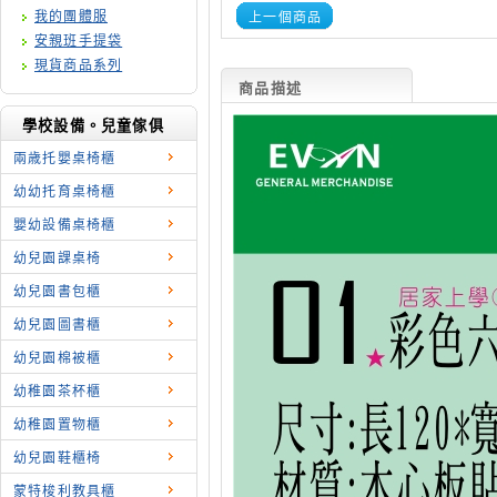
我的團體服
上一個商品
安親班手提袋
現貨商品系列
商品描述
學校設備。兒童傢俱
兩歳托嬰桌椅櫃
幼幼托育桌椅櫃
嬰幼設備桌椅櫃
幼兒園課桌椅
幼兒園書包櫃
幼兒園圖書櫃
幼兒園棉被櫃
幼稚園茶杯櫃
幼稚園置物櫃
幼兒園鞋櫃椅
蒙特梭利教具櫃