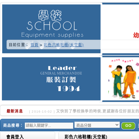
目前位置：
首頁
»
彩色六格鞋櫃(天空藍)
最新消息
又快到了學校換季的時侯.更感謝各位好朋友的
[ 2016-10-02 ]
商品搜尋：
GO
會員登入
彩色六格鞋櫃(天空藍)