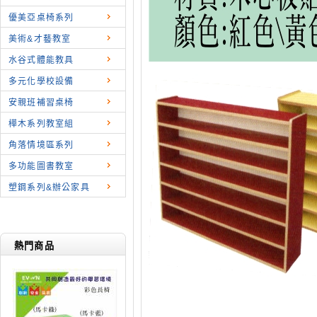
優美亞桌椅系列
美術&才藝教室
水谷式體能教具
多元化學校設備
安親班補習桌椅
樺木系列教室組
角落情境區系列
多功能圖書教室
塑鋼系列&辦公家具
熱門商品