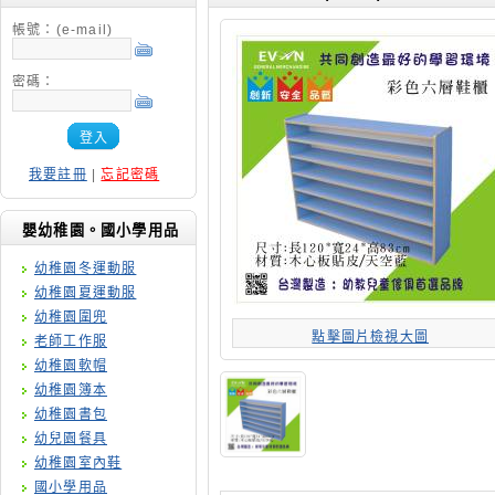
帳號：(e-mail)
密碼：
登入
我要註冊
|
忘記密碼
嬰幼稚園。國小學用品
幼稚園冬運動服
幼稚園夏運動服
幼稚園圍兜
點擊圖片檢視大圖
老師工作服
幼稚園軟帽
幼稚園簿本
幼稚園書包
幼兒園餐具
幼稚園室內鞋
國小學用品