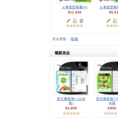
火車造型鞋櫃(A)
火車造型鞋櫃
$11,040
$5,5
商品標籤：
鞋櫃
,
暢銷商品
英文聯絡簿(100本
英文練習簿(7行
裝)
本裝
$3,800
$950