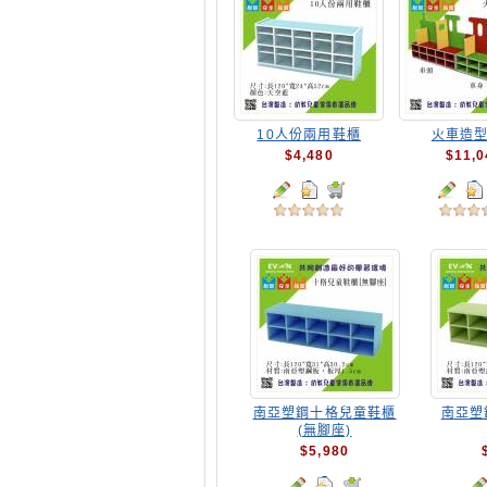
10人份兩用鞋櫃
火車造
$4,480
$11,0
南亞塑鋼十格兒童鞋櫃
南亞塑
(無腳座)
$5,980