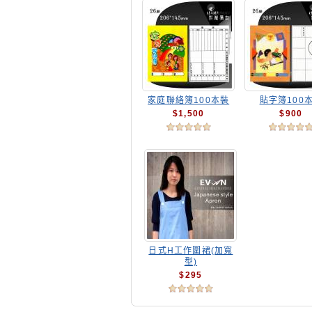
家庭聯絡簿100本裝
貼字簿100
$1,500
$900
日式H工作圍裙(加寬
型)
$295