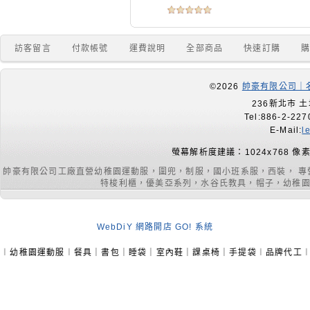
訪客留言
付款帳號
運費說明
全部商品
快速訂購
©2026
帥豪有限公司｜名
236新北市 土
Tel:886-2-227
E-Mail:
l
螢幕解析度建議：1024x768 像
帥豪有限公司工廠直營幼稚園運動服，圍兜，制服，國小班系服，西裝， 
特梭利櫃，優美亞系列，水谷氏教具，帽子，幼稚園室內
WebDiY 網路開店 GO! 系統
︱餐具｜書包｜睡袋｜室內鞋｜課桌椅｜手提袋︱品牌代工︱製衣團體服生產︱聯