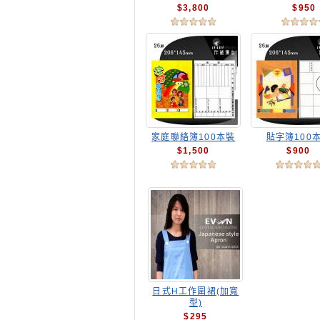
$3,800
$950
家庭聯絡簿100本裝
貼字簿100
$1,500
$900
日式H工作圍裙(加寬
型)
$295