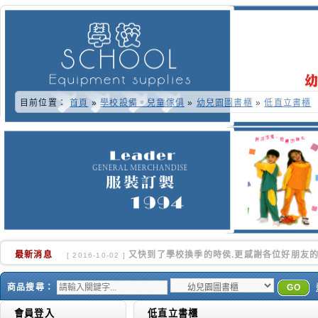
目前位置：
首頁
»
學校設備。兒童傢俱
»
幼兒園圖書櫃
»
低直立書櫃
最新消息
又快到了學校換季的時侯.更感謝各位好朋友的
[ 2016-10-02 ]
商品搜尋：
GO
會員登入
低直立書櫃