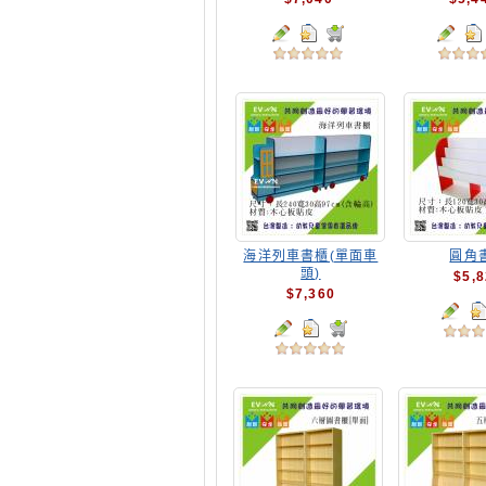
海洋列車書櫃(單面車
圓角
頭)
$5,
$7,360