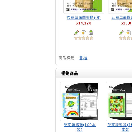
六層單面圖書櫃(個)
五層單面圖書
$14,120
$13,0
商品標籤：
書櫃
,
暢銷商品
英文聯絡簿(100本
英文練習簿(7行
裝)
本裝