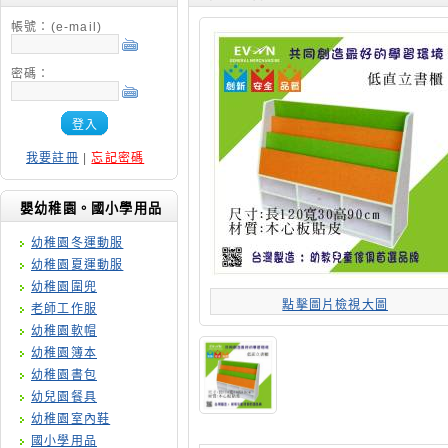
帳號：(e-mail)
密碼：
登入
我要註冊
|
忘記密碼
嬰幼稚園。國小學用品
幼稚園冬運動服
幼稚園夏運動服
幼稚園圍兜
點擊圖片檢視大圖
老師工作服
幼稚園軟帽
幼稚園簿本
幼稚園書包
幼兒園餐具
幼稚園室內鞋
國小學用品