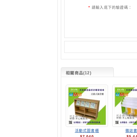
*
請輸入底下的驗證碼：
相關商品(12)
活動式圖書櫃
雜誌
$7,040
$5,4