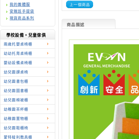
我的團體服
上一個商品
安親班手提袋
現貨商品系列
商品描述
學校設備。兒童傢俱
兩歳托嬰桌椅櫃
幼幼托育桌椅櫃
嬰幼設備桌椅櫃
幼兒園課桌椅
幼兒園書包櫃
幼兒園圖書櫃
幼兒園棉被櫃
幼稚園茶杯櫃
幼稚園置物櫃
幼兒園鞋櫃椅
蒙特梭利教具櫃