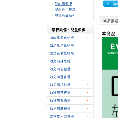
我的團體服
上一個
安親班手提袋
現貨商品系列
商品描
學校設備。兒童傢俱
本商品
兩歳托嬰桌椅櫃
幼幼托育桌椅櫃
嬰幼設備桌椅櫃
幼兒園課桌椅
幼兒園書包櫃
幼兒園圖書櫃
幼兒園棉被櫃
幼稚園茶杯櫃
幼稚園置物櫃
幼兒園鞋櫃椅
蒙特梭利教具櫃