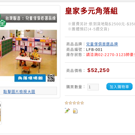
皇家多元角落組
※運費另計:依到貨地點$2500元-$3
※團體預訂(4-5週交貨)
商品品牌：
兒童傢俱首選品牌
商品編號：
LFB-001
庫存狀態：
請洽詢02-2270-3123帥
$52,250
商品價格：
購買數量：
加入購物車
點擊圖片檢視大圖