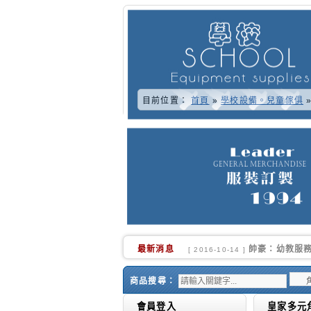
目前位置：
首頁
»
學校設備。兒童傢俱
最新消息
又快到了學校換
[ 2016-10-02 ]
商品搜尋：
會員登入
皇家多元