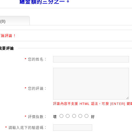
金額的三分之一。
0)
暫無評論！
我要評論
*
您的姓名：
*
您的評論：
評論內容不支援 HTML 語法，可按 [ENTER] 
*
評價指數：
壞
好
*
請輸入底下的驗證碼：