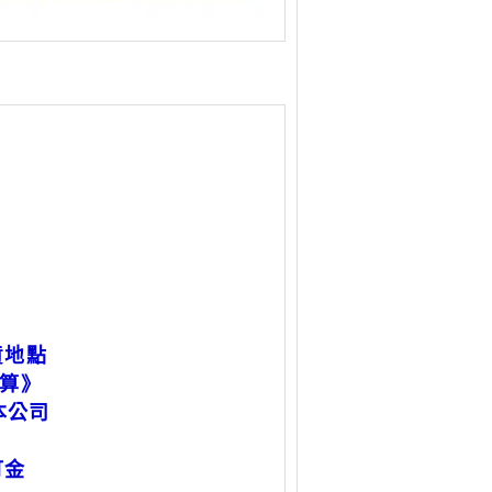
貨地點
算》
3本公司
訂金