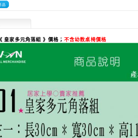
商品
述
《 皇家多元角落組 》價格；
不含幼教桌椅價格