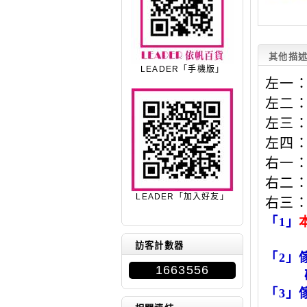
其他描
LEADER「手機版」
左一：長
左二：長
左三：長
左四：長
右一：長
右二：長
LEADER「加入好友」
右三：長
「1」
將另
訪客計數器
「2」傢
1663556
確認
「3」