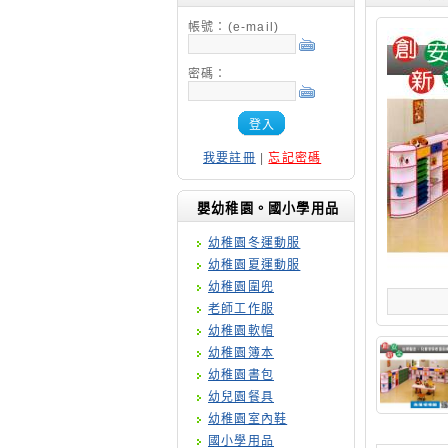
帳號：(e-mail)
密碼：
登入
我要註冊
|
忘記密碼
嬰幼稚園。國小學用品
幼稚園冬運動服
幼稚園夏運動服
幼稚園圍兜
老師工作服
幼稚園軟帽
幼稚園簿本
幼稚園書包
幼兒園餐具
幼稚園室內鞋
國小學用品