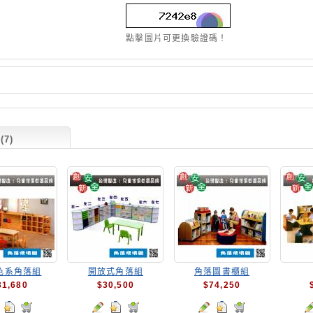
點擊圖片可更換驗證碼！
7)
色系角落組
開放式角落組
角落圖書櫃組
31,680
$30,500
$74,250