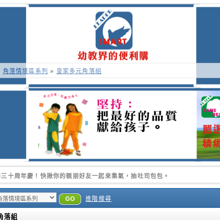
»
角落情境區系列
»
皇家多元角落組
季的時侯.更感謝各位好朋友的支持.帥豪永遠是您最好的選擇
GO
進階搜尋
角落組