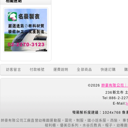
相關連結
訪客留言
付款帳號
運費說明
全部商品
快速訂購
©2026
帥豪有限公司｜
236新北市 
Tel:886-2-22
E-Mail:
螢幕解析度建議：1024x768 像
帥豪有限公司工廠直營幼稚園運動服，圍兜，制服，國小班系服，西裝， 專
梭利櫃，優美亞系列，水谷氏教具，帽子，幼稚園室內