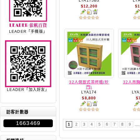
LYA175B3
LY
$12,200
$1
LEADER「手機版」
32人倒放式茶杯櫃(紗
32人吊
門)
LEADER「加入好友」
LYA174
LYA
$8,800
$
訪客計數器
1663469
1
2
3
4
5
6
7
8
9
...