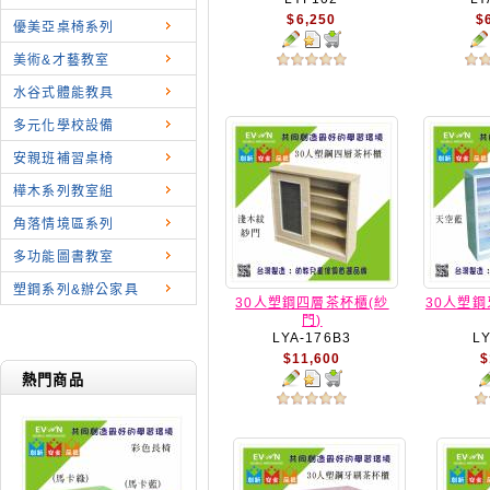
$6,250
$
優美亞桌椅系列
美術&才藝教室
水谷式體能教具
多元化學校設備
安親班補習桌椅
樺木系列教室組
角落情境區系列
多功能圖書教室
塑鋼系列&辦公家具
30人塑鋼四層茶杯櫃(紗
30人塑鋼
門)
LYA-176B3
L
$11,600
$
熱門商品