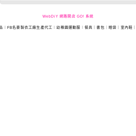
WebDiY 網路開店 GO! 系統
名豪製衣工廠生產代工︱幼稚園運動服︱餐具｜書包｜睡袋｜室內鞋｜課桌椅｜手