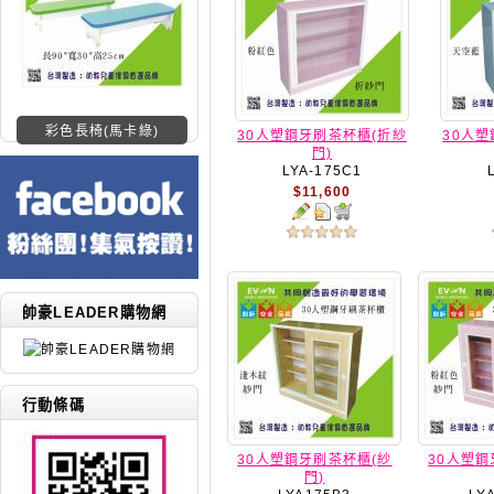
彩色長椅(馬卡綠)
30人塑鋼牙刷茶杯櫃(折紗
30人
門)
LYA-175C1
$11,600
帥豪LEADER購物網
行動條碼
30人塑鋼牙刷茶杯櫃(紗
30人塑鋼
門)