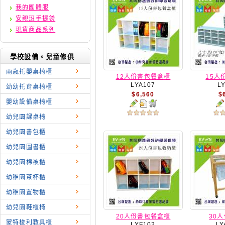
我的團體服
安親班手提袋
現貨商品系列
學校設備。兒童傢俱
兩歳托嬰桌椅櫃
12人份書包餐盒櫃
15人
LYA107
L
幼幼托育桌椅櫃
$6,560
$
嬰幼設備桌椅櫃
幼兒園課桌椅
幼兒園書包櫃
幼兒園圖書櫃
幼兒園棉被櫃
幼稚園茶杯櫃
幼稚園置物櫃
幼兒園鞋櫃椅
20人份書包餐盒櫃
30
蒙特梭利教具櫃
LYF102
LY