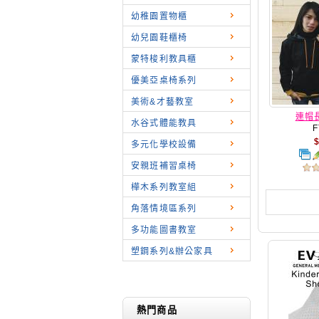
幼稚園置物櫃
幼兒園鞋櫃椅
蒙特梭利教具櫃
優美亞桌椅系列
美術&才藝教室
連帽長
水谷式體能教具
F
多元化學校設備
安親班補習桌椅
樺木系列教室組
角落情境區系列
多功能圖書教室
塑鋼系列&辦公家具
熱門商品