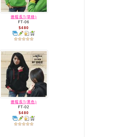
連帽長T(草綠)
FT-06
$480
連帽長T(黑色)
FT-02
$480