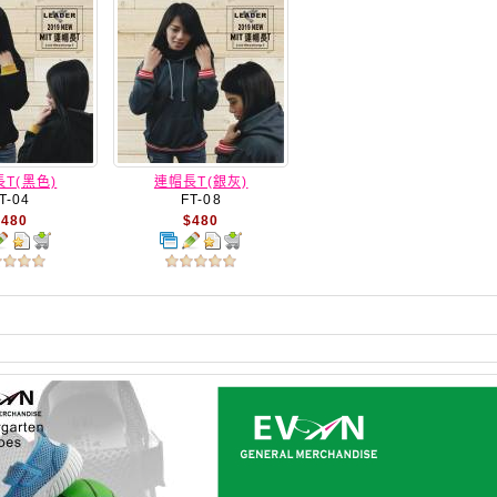
T(黑色)
連帽長T(銀灰)
T-04
FT-08
$480
$480