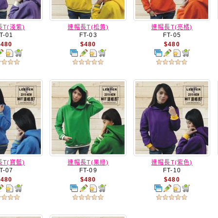
T(淺紫)
連帽長T(松黄)
連帽長T(亮橘)
T-01
FT-03
FT-05
$480
$480
$480
T(寶藍)
連帽長T(果綠)
連帽長T(紫色)
T-07
FT-09
FT-10
$480
$480
$480