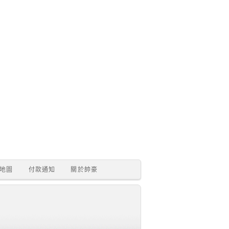
地圖
付款通知
關於帥豪