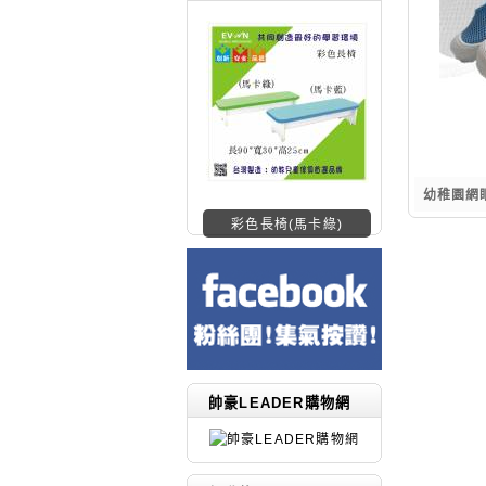
幼稚園網
彩色長椅(馬卡綠)
帥豪LEADER購物網