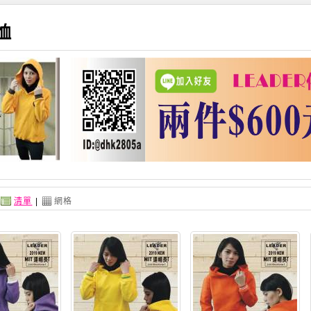
恤
：
清單
|
網格