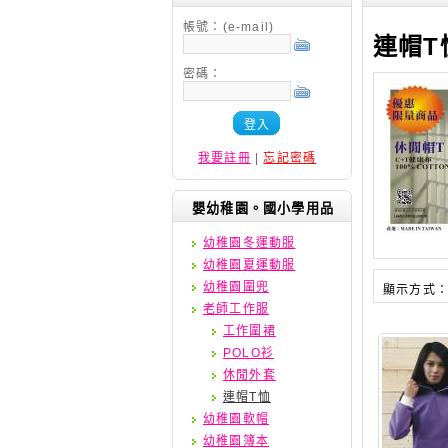
帳號：(e-mail)
連帽T
密碼：
登入
我要註冊
|
忘記密碼
嬰幼稚園。國小學用品
幼稚園冬運動服
幼稚園夏運動服
幼稚園圍兜
顯示方式
老師工作服
工作圍裙
POLO衫
休閒外套
連帽T恤
幼稚園軟帽
幼稚園簿本