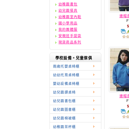
幼稚園書包
幼兒園餐具
連帽長
幼稚園室內鞋
F
國小學用品
我的團體服
安親班手提袋
現貨商品系列
學校設備。兒童傢俱
兩歳托嬰桌椅櫃
幼幼托育桌椅櫃
嬰幼設備桌椅櫃
幼兒園課桌椅
連帽長
F
幼兒園書包櫃
幼兒園圖書櫃
幼兒園棉被櫃
幼稚園茶杯櫃