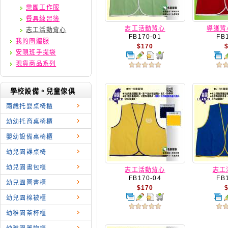
樂團工作服
餐具練習簿
志工活動背心
導護背
志工活動背心
FB170-01
FB
我的團體服
$170
安親班手提袋
現貨商品系列
學校設備。兒童傢俱
兩歳托嬰桌椅櫃
幼幼托育桌椅櫃
嬰幼設備桌椅櫃
幼兒園課桌椅
幼兒園書包櫃
志工活動背心
志工
FB170-04
FB
幼兒園圖書櫃
$170
幼兒園棉被櫃
幼稚園茶杯櫃