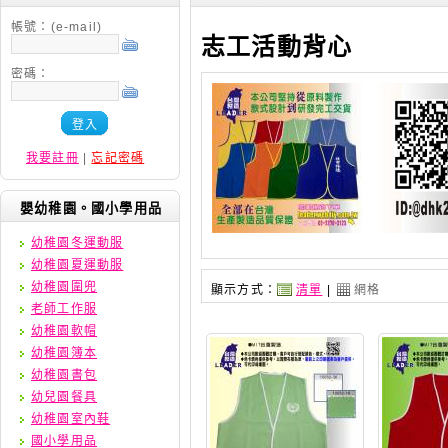
帳號：(e-mail)
志工活動背心
密碼：
登入
我要註冊
|
忘記密碼
嬰幼稚園。國小學用品
幼稚園冬運動服
幼稚園夏運動服
幼稚園圍兜
顯示方式：
清單
|
網格
老師工作服
幼稚園軟帽
幼稚園簿本
幼稚園書包
幼兒園餐具
幼稚園室內鞋
國小學用品