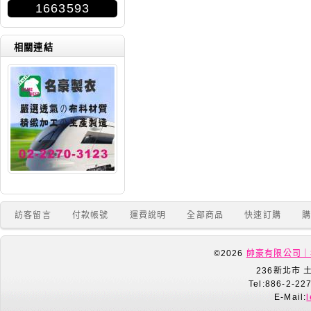
1663593
相關連結
訪客留言
付款帳號
運費說明
全部商品
快速訂購
©2026
帥豪有限公司｜
236新北市 
Tel:886-2-22
E-Mail: