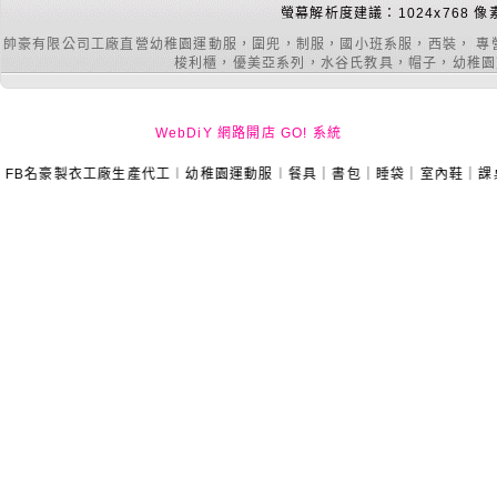
螢幕解析度建議：1024x768 像
帥豪有限公司工廠直營幼稚園運動服，圍兜，制服，國小班系服，西裝， 專
梭利櫃，優美亞系列，水谷氏教具，帽子，幼稚園室內
WebDiY 網路開店 GO! 系統
豪製衣工廠生產代工︱幼稚園運動服︱餐具｜書包｜睡袋｜室內鞋｜課桌椅｜手提袋