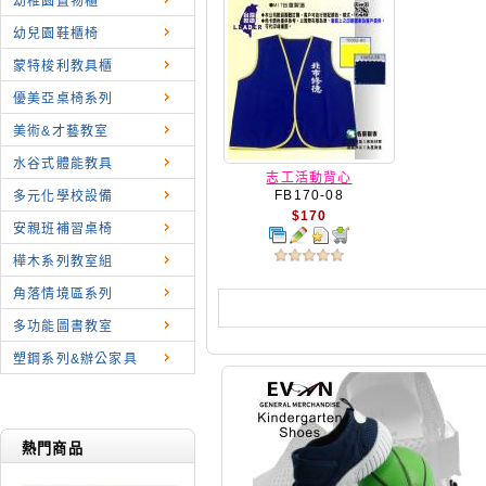
幼稚園置物櫃
幼兒園鞋櫃椅
蒙特梭利教具櫃
優美亞桌椅系列
美術&才藝教室
水谷式體能教具
志工活動背心
FB170-08
多元化學校設備
$170
安親班補習桌椅
樺木系列教室組
角落情境區系列
多功能圖書教室
塑鋼系列&辦公家具
熱門商品