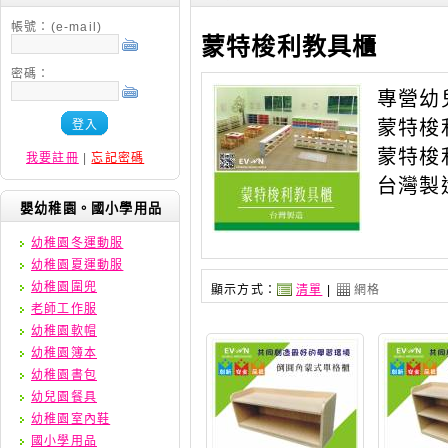
帳號：(e-mail)
蒙特梭利教具櫃
密碼：
專營幼
蒙特梭
登入
蒙特梭
我要註冊
|
忘記密碼
台灣製
嬰幼稚園。國小學用品
幼稚園冬運動服
幼稚園夏運動服
幼稚園圍兜
顯示方式：
清單
|
網格
老師工作服
幼稚園軟帽
幼稚園簿本
幼稚園書包
幼兒園餐具
幼稚園室內鞋
國小學用品