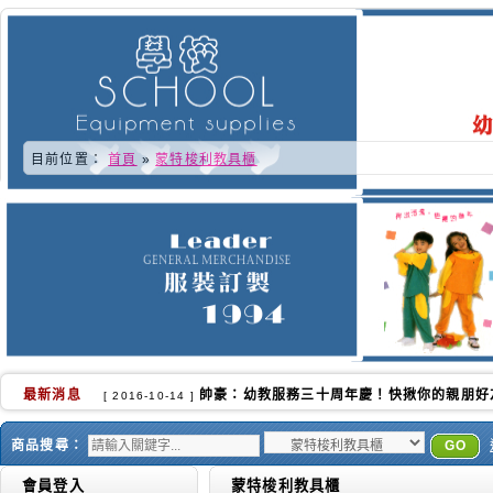
目前位置：
首頁
»
蒙特梭利教具櫃
最新消息
又快到了學校換季的時侯.更感謝各位好朋友的
[ 2016-10-02 ]
商品搜尋：
GO
會員登入
蒙特梭利教具櫃