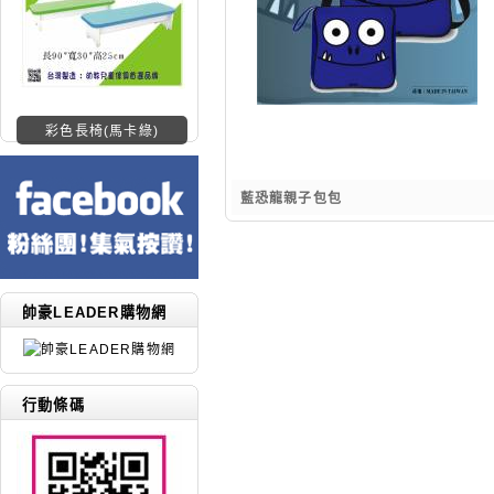
彩色長椅(馬卡綠)
藍恐龍親子包包
帥豪LEADER購物網
行動條碼