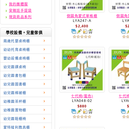
我的團體服
安親班手提袋
倒圓角蒙式單格櫃
倒圓角
現貨商品系列
LYA247-A
LY
$2,400
$
學校設備。兒童傢俱
兩歳托嬰桌椅櫃
幼幼托育桌椅櫃
嬰幼設備桌椅櫃
幼兒園課桌椅
幼兒園書包櫃
幼兒園圖書櫃
幼兒園棉被櫃
七代椅(藍色)
七代椅
LYA048-02
LYA
幼稚園茶杯櫃
$880
幼稚園置物櫃
幼兒園鞋櫃椅
蒙特梭利教具櫃