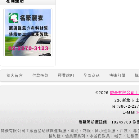
相關連結
訪客留言
付款帳號
運費說明
全部商品
快速訂購
©2026
帥豪有限公司｜
236新北市 
Tel:886-2-22
E-Mail:
螢幕解析度建議：1024x768 像
帥豪有限公司工廠直營幼稚園運動服，圍兜，制服，國小班系服，西裝， 專
梭利櫃，優美亞系列，水谷氏教具，帽子，幼稚園室內