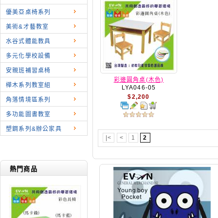
優美亞桌椅系列
美術&才藝教室
水谷式體能教具
多元化學校設備
安親班補習桌椅
彩邊圓角桌(木色)
樺木系列教室組
LYA046-05
$2,200
角落情境區系列
多功能圖書教室
塑鋼系列&辦公家具
|<
<
1
2
熱門商品