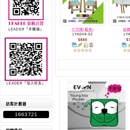
LEADER「手機版」
七代椅(藍色)
幼
LYA048-02
LY
$880
$
LEADER「加入好友」
訪客計數器
1663721