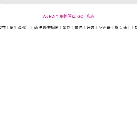
WebDiY 網路開店 GO! 系統
生產代工︱幼稚園運動服︱餐具｜書包｜睡袋｜室內鞋｜課桌椅｜手提袋︱品牌代