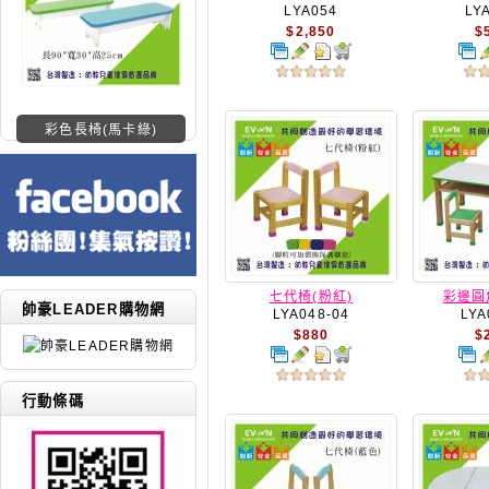
LYA054
LY
$2,850
$
彩色長椅(馬卡綠)
七代椅(粉紅)
彩邊圓
帥豪LEADER購物網
LYA048-04
LYA
$880
$
行動條碼