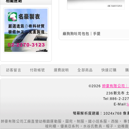
相關連結
綠狗狗吐司包包｜手提
訪客留言
付款帳號
運費說明
全部商品
快速訂購
©2026
帥豪有限公司｜
236新北市 
Tel:886-2-22
E-Mail:
螢幕解析度建議：1024x768 像
帥豪有限公司工廠直營幼稚園運動服，圍兜，制服，國小班系服，西裝， 專
梭利櫃，優美亞系列，水谷氏教具，帽子，幼稚園室內