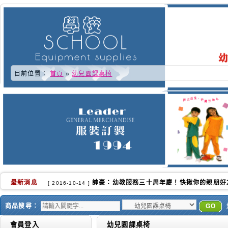
目前位置：
首頁
»
幼兒園課桌椅
最新消息
又快到了學校換季的時侯.更感謝各位好朋友的
[ 2016-10-02 ]
商品搜尋：
GO
會員登入
幼兒園課桌椅