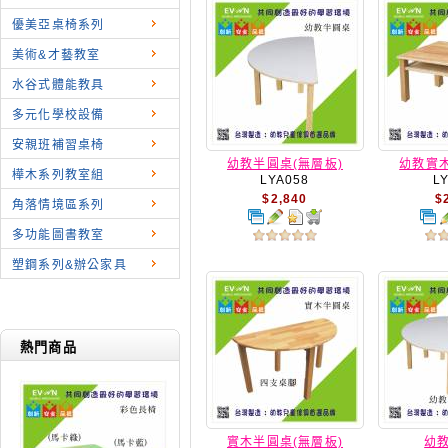
優美亞桌椅系列
美術&才藝教室
水谷式體能教具
多元化學校設備
安親班補習桌椅
幼教半圓桌(無層板)
幼教實木
樺木系列教室組
LYA058
L
$2,840
$
角落情境區系列
多功能圖書教室
塑鋼系列&辦公家具
熱門商品
實木半圓桌(無層板)
幼