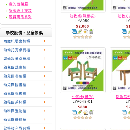
我的團體服
安親班手提袋
幼教桌(無層板)
幼教方
現貨商品系列
LYA050
L
$2,000
$
學校設備。兒童傢俱
兩歳托嬰桌椅櫃
幼幼托育桌椅櫃
嬰幼設備桌椅櫃
幼兒園課桌椅
幼兒園書包櫃
幼兒園圖書櫃
幼兒園棉被櫃
七代椅(綠色)
倒角扇形
LYA048-01
L
幼稚園茶杯櫃
$880
$
幼稚園置物櫃
幼兒園鞋櫃椅
蒙特梭利教具櫃