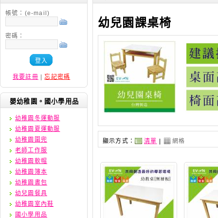
帳號：(e-mail)
幼兒園課桌椅
密碼：
登入
我要註冊
|
忘記密碼
嬰幼稚園。國小學用品
幼稚園冬運動服
幼稚園夏運動服
幼稚園圍兜
顯示方式：
清單
|
網格
老師工作服
幼稚園軟帽
幼稚園簿本
幼稚園書包
幼兒園餐具
幼稚園室內鞋
國小學用品