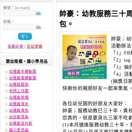
帳號：(e-mail)
帥豪：幼教服務三十
密碼：
包。
登入
帥豪：幼
活動辦法
我要註冊
|
忘記密碼
「1」F
「2」t
嬰幼稚園。國小學用品
「3」抽
幼稚園冬運動服
「4」活動日
幼稚園夏運動服
(
抽獎日期1
幼稚園圍兜
快揪你的親朋好友一起來集氣
老師工作服
幼稚園軟帽
各位幼兒園的好朋友大家好：
幼稚園簿本
帥豪；服務幼教巳三十年，貴校
幼稚園書包
幼兒園餐具
您真的，就是要貨比三家不吃
幼稚園室內鞋
(1)
本月適逢服務幼教三十年，
國小學用品
凡10月至11月底下單訂購冬運