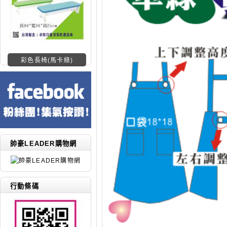
彩色長椅(馬卡綠)
帥豪LEADER購物網
行動條碼