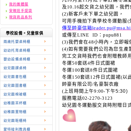
我的團體服
及10.16起交貨之幼兒園，
安親班手提袋
(2)
新客戶未下單之幼兒園，
現貨商品系列
可用手機拍下貴學校冬運動服(外
傳至帥豪信箱leader.pu@msa.hin
學校設備。兒童傢俱
或傳至LINE ID：pupu881
(3)
我們會在48
小時內，立即報
兩歳托嬰桌椅櫃
(4)
如有需要我們公司為您生產
幼幼托育桌椅櫃
完工交貨時我們也會附贈教師
嬰幼設備桌椅櫃
冬運50套送4件日式圍裙
幼兒園課桌椅
冬運100套送8件日式圍裙
冬運150套送12件日式圍裙(以
幼兒園書包櫃
帥豪有限公司/名豪製衣廠
幼兒園圖書櫃
(
上班時間上午9:00-
下午5:30)
幼兒園棉被櫃
服務電話02-2270-3123
幼稚園茶杯櫃
幼兒園冬運動服交貨時附贈日式
幼稚園置物櫃
幼兒園鞋櫃椅
蒙特梭利教具櫃