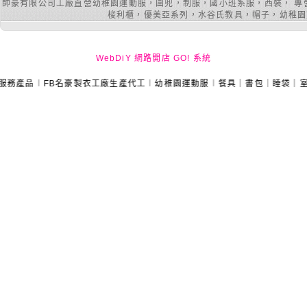
帥豪有限公司工廠直營幼稚園運動服，圍兜，制服，國小班系服，西裝， 專
梭利櫃，優美亞系列，水谷氏教具，帽子，幼稚園室內
WebDiY 網路開店 GO! 系統
︱FB名豪製衣工廠生產代工︱幼稚園運動服︱餐具｜書包｜睡袋｜室內鞋｜課桌椅