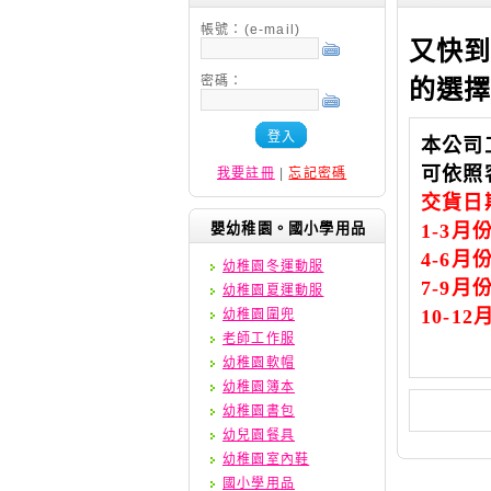
帳號：(e-mail)
又快到
密碼：
的選
登入
本公司
可依照
我要註冊
|
忘記密碼
交貨日
嬰幼稚園。國小學用品
1-3
月
4-6
月
幼稚園冬運動服
7-9
月
幼稚園夏運動服
10-12
幼稚園圍兜
老師工作服
幼稚園軟帽
幼稚園簿本
幼稚園書包
幼兒園餐具
幼稚園室內鞋
國小學用品