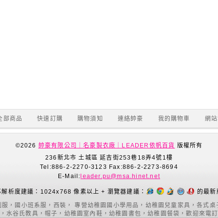
全部商品
快速訂購
購物須知
連絡帥豪
我的購物車
網站
©2026
帥豪有限公司｜名豪製衣廠｜LEADER依帆百貨
版權所有
236新北市 土城區 延吉街253巷18弄4號1樓
Tel:886-2-2270-3123 Fax:886-2-2273-8694
E-Mail:
leader.pu@msa.hinet.net
解析度建議：1024x768 像素以上 + 瀏覽器建議：
的最新
制服，國小班系服，西裝， 專營幼稚園國小學用品，幼稚園兒童家具，各式桌
，水谷氏教具，帽子，幼稚園室內鞋，幼稚園書包，幼稚園餐袋，歡迎來電訂購02-