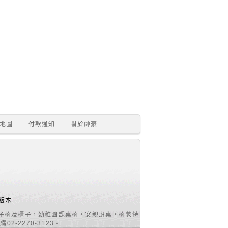
地圖
付款通知
關於帥豪
版本
子椅及櫃子，幼稚園課桌椅，安親班桌，椅蒙特
2270-3123。